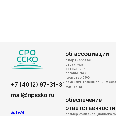
об ассоциации
о партнерстве
структура
сотрудники
органы СРО
членство СРО
реквизиты специальных сче
+7 (4012) 97-31-31
контакты
mail@npssko.ru
обеспечение
ответственности
размер компенсационного ф