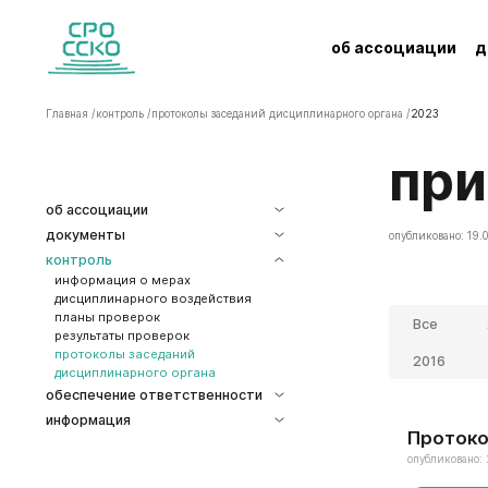
об ассоциации
д
Главная /
контроль /
протоколы заседаний дисциплинарного органа /
2023
Пр
об ассоциации
документы
опубликовано: 19.
контроль
информация о мерах
дисциплинарного воздействия
планы проверок
Все
результаты проверок
протоколы заседаний
2016
дисциплинарного органа
обеспечение ответственности
информация
Протоко
опубликовано: 