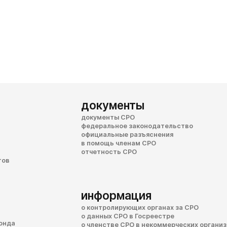
документы
документы СРО
федеральное законодательство
официальные разъяснения
в помощь членам СРО
отчетность СРО
тов
информация
о контролирующих органах за СРО
о данных СРО в Госреестре
онда
о членстве СРО в некоммерческих органи