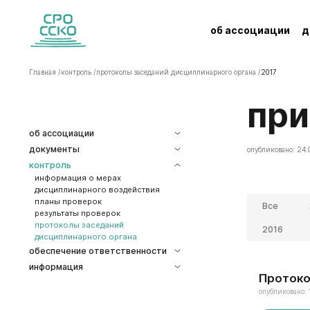
об ассоциации
д
Главная /
контроль /
протоколы заседаний дисциплинарного органа /
2017
Пр
об ассоциации
документы
опубликовано: 24.
контроль
информация о мерах
дисциплинарного воздействия
планы проверок
Все
результаты проверок
протоколы заседаний
2016
дисциплинарного органа
обеспечение ответственности
информация
Протокол
опубликовано: 