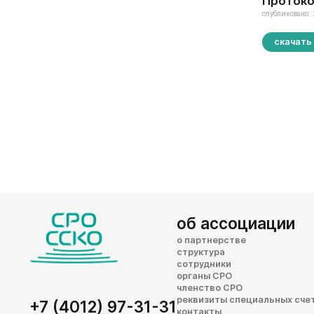
Протоко
опубликовано: 
скачать
об ассоциации
о партнерстве
структура
сотрудники
органы СРО
членство СРО
реквизиты специальных сче
+7 (4012) 97-31-31
контакты