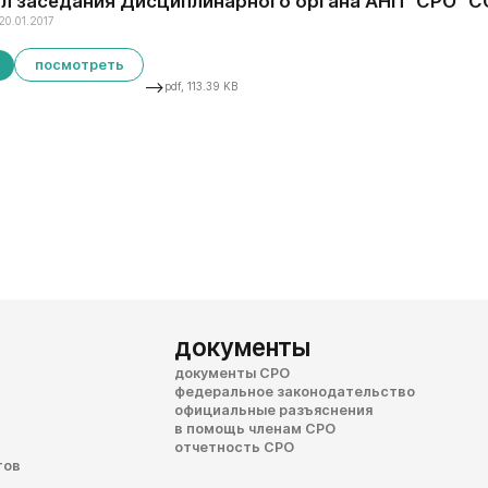
л заседания Дисциплинарного органа АНП "СРО "ССКО
20.01.2017
посмотреть
-->
pdf, 113.39 KB
документы
документы СРО
федеральное законодательство
официальные разъяснения
в помощь членам СРО
отчетность СРО
тов