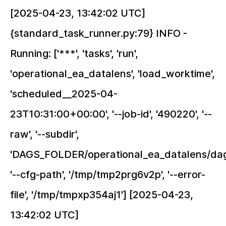
[2025-04-23, 13:42:02 UTC]
{standard_task_runner.py:79} INFO -
Running: ['***', 'tasks', 'run',
'operational_ea_datalens', 'load_worktime',
'scheduled__2025-04-
23T10:31:00+00:00', '--job-id', '490220', '--
raw', '--subdir',
'DAGS_FOLDER/operational_ea_datalens/dag_
'--cfg-path', '/tmp/tmp2prg6v2p', '--error-
file', '/tmp/tmpxp354aj1'] [2025-04-23,
13:42:02 UTC]