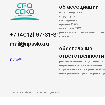
об ассоциации
о партнерстве
структура
сотрудники
органы СРО
членство СРО
реквизиты специальных сче
+7 (4012) 97-31-31
контакты
mail@npssko.ru
обеспечение
ответственности
размер компенсационного ф
перечень выплат из компен
страхование гражданской о
информация о договорах ст
политика обработки персональных данных