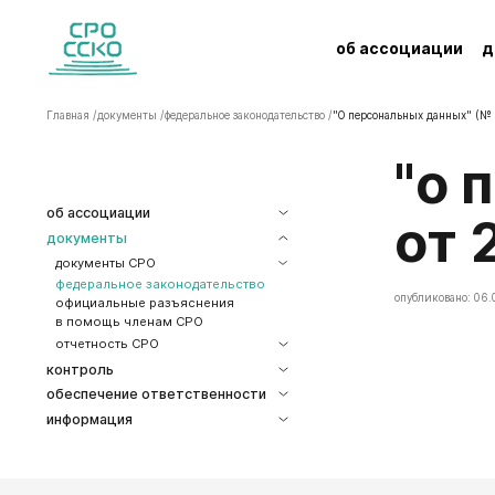
об ассоциации
д
Главная /
документы /
федеральное законодательство /
"О персональных данных" (№ 
"О персональных данных" (№ 152-ФЗ
об ассоциации
от 
документы
документы СРО
федеральное законодательство
опубликовано: 06.
официальные разъяснения
в помощь членам СРО
отчетность СРО
контроль
обеспечение ответственности
информация