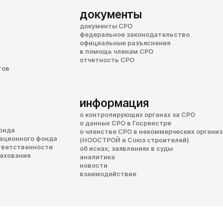
документы
документы СРО
федеральное законодательство
официальные разъяснения
в помощь членам СРО
отчетность СРО
тов
информация
о контролирующих органах за СРО
о данных СРО в Госреестре
онда
о членстве СРО в некоммерческих органи
сационного фонда
(НООСТРОЙ и Союз строителей)
тветственности
об исках, заявлениях в суды
рахования
аналитика
новости
взаимодействие