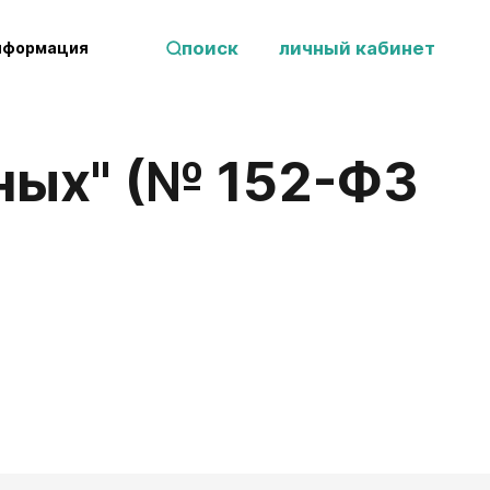
поиск
личный кабинет
нформация