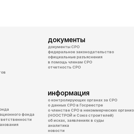
документы
документы СРО
федеральное законодательство
официальные разъяснения
в помощь членам СРО
отчетность СРО
тов
информация
о контролирующих органах за СРО
о данных СРО в Госреестре
онда
о членстве СРО в некоммерческих органи
сационного фонда
(НООСТРОЙ и Союз строителей)
тветственности
об исках, заявлениях в суды
рахования
аналитика
новости