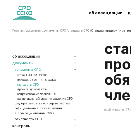
об ассоциации
д
Главная /
документы /
документы СРО /
стандарты СРО /
Стандарт предприниматель
Стандарт предпринимательской и
об ассоциации
про
документы
документы СРО
обя
устав АНП СРО ССКО
положения АНП СРО ССКО
стандарты СРО
чле
проекты документов
общее собрание членов СРО
коллегиальный орган управления СРО
федеральное законодательство
официальные разъяснения
опубликовано: 27.1
в помощь членам СРО
отчетность СРО
контроль