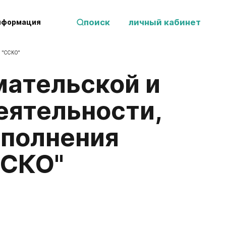
поиск
личный кабинет
нформация
О "ССКО"
еятельности,
ыполнения
ССКО"