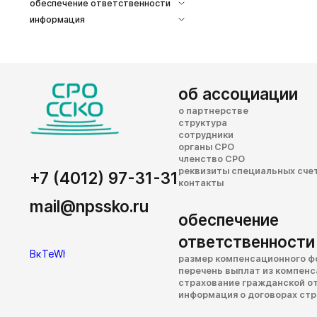
обеспечение ответственности
информация
об ассоциации
о партнерстве
структура
сотрудники
органы СРО
членство СРО
реквизиты специальных сче
+7 (4012) 97-31-31
контакты
mail@npssko.ru
обеспечение
ответственности
размер компенсационного ф
перечень выплат из компен
страхование гражданской о
информация о договорах ст