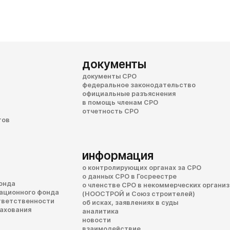
документы
документы СРО
федеральное законодательство
официальные разъяснения
в помощь членам СРО
отчетность СРО
тов
информация
о контролирующих органах за СРО
о данных СРО в Госреестре
онда
о членстве СРО в некоммерческих органи
сационного фонда
(НООСТРОЙ и Союз строителей)
тветственности
об исках, заявлениях в суды
рахования
аналитика
новости
взаимодействие