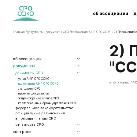
об ассоциации
д
Главная /
документы /
документы СРО /
положения АНП СРО ССКО /
2) Положение о
2) Положение о членстве в АНП "СРО
об ассоциации
"СС
документы
документы СРО
устав АНП СРО ССКО
опубликовано: 14.1
положения АНП СРО ССКО
стандарты СРО
проекты документов
общее собрание членов СРО
коллегиальный орган управления СРО
федеральное законодательство
официальные разъяснения
в помощь членам СРО
отчетность СРО
контроль