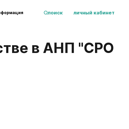
поиск
личный кабинет
нформация