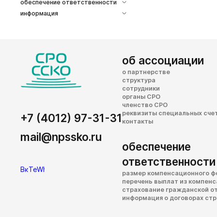
обеспечение ответственности
информация
об ассоциации
о партнерстве
структура
сотрудники
органы СРО
членство СРО
реквизиты специальных сче
+7 (4012) 97-31-31
контакты
mail@npssko.ru
обеспечение
ответственности
размер компенсационного ф
перечень выплат из компен
страхование гражданской о
информация о договорах ст