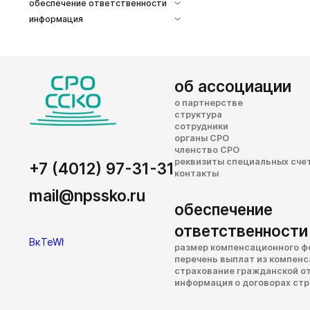
обеспечение ответственности
информация
об ассоциации
о партнерстве
структура
сотрудники
органы СРО
членство СРО
реквизиты специальных сче
+7 (4012) 97-31-31
контакты
mail@npssko.ru
обеспечение
ответственности
размер компенсационного ф
перечень выплат из компен
страхование гражданской о
информация о договорах ст