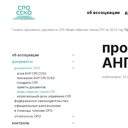
об ассоциации
д
Главная /
документы /
документы СРО /
общее собрание членов СРО /
за 2022 год /
Пр
Протокол Общего собрания членов
об ассоциации
АНП
документы
документы СРО
устав АНП СРО ССКО
опубликовано: 25.
положения АНП СРО ССКО
стандарты СРО
проекты документов
общее собрание членов СРО
коллегиальный орган управления СРО
федеральное законодательство
официальные разъяснения
в помощь членам СРО
отчетность СРО
контроль