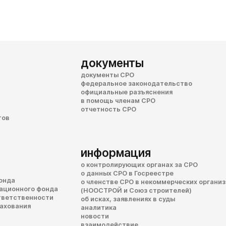
документы
документы СРО
федеральное законодательство
официальные разъяснения
в помощь членам СРО
отчетность СРО
тов
информация
о контролирующих органах за СРО
о данных СРО в Госреестре
онда
о членстве СРО в некоммерческих органи
сационного фонда
(НООСТРОЙ и Союз строителей)
тветственности
об исках, заявлениях в суды
рахования
аналитика
новости
взаимодействие