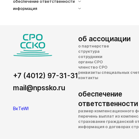
обеспечение ответственности
информация
об ассоциации
о партнерстве
структура
сотрудники
органы СРО
членство СРО
реквизиты специальных сче
+7 (4012) 97-31-31
контакты
mail@npssko.ru
обеспечение
ответственности
размер компенсационного ф
перечень выплат из компен
страхование гражданской о
информация о договорах ст