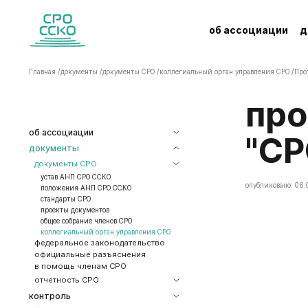
об ассоциации
д
Главная /
документы /
документы СРО /
коллегиальный орган управления СРО /
Про
Протокол заседания Правления АНП
об ассоциации
"СР
документы
документы СРО
устав АНП СРО ССКО
опубликовано: 06.
положения АНП СРО ССКО
стандарты СРО
проекты документов
общее собрание членов СРО
коллегиальный орган управления СРО
федеральное законодательство
официальные разъяснения
в помощь членам СРО
отчетность СРО
контроль