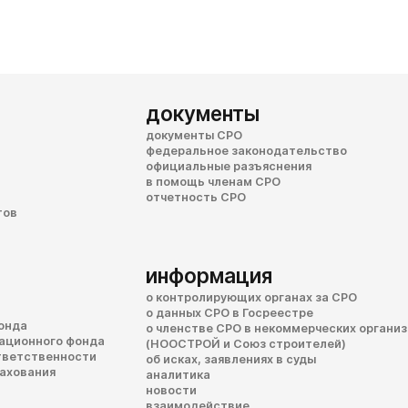
документы
документы СРО
федеральное законодательство
официальные разъяснения
в помощь членам СРО
отчетность СРО
тов
информация
о контролирующих органах за СРО
о данных СРО в Госреестре
онда
о членстве СРО в некоммерческих органи
сационного фонда
(НООСТРОЙ и Союз строителей)
тветственности
об исках, заявлениях в суды
рахования
аналитика
новости
взаимодействие