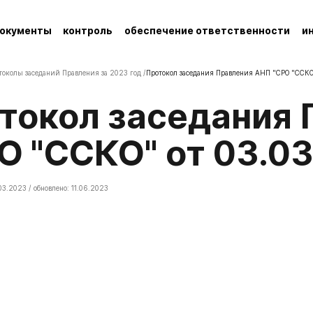
окументы
контроль
обеспечение ответственности
и
токолы заседаний Правления за 2023 год /
Протокол заседания Правления АНП "СРО "ССКО
О "ССКО" от 03.0
03.2023 / обновлено: 11.06.2023