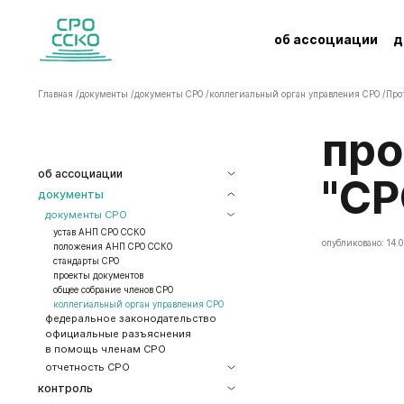
об ассоциации
д
Главная /
документы /
документы СРО /
коллегиальный орган управления СРО /
Про
Протокол заседания Правления АНП
об ассоциации
"СР
документы
документы СРО
устав АНП СРО ССКО
опубликовано: 14.0
положения АНП СРО ССКО
стандарты СРО
проекты документов
общее собрание членов СРО
коллегиальный орган управления СРО
федеральное законодательство
официальные разъяснения
в помощь членам СРО
отчетность СРО
контроль