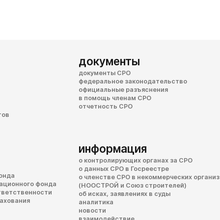
документы
документы СРО
федеральное законодательство
официальные разъяснения
в помощь членам СРО
отчетность СРО
тов
информация
о контролирующих органах за СРО
о данных СРО в Госреестре
онда
о членстве СРО в некоммерческих органи
сационного фонда
(НООСТРОЙ и Союз строителей)
тветственности
об исках, заявлениях в суды
рахования
аналитика
новости
взаимодействие