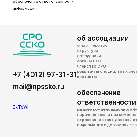
обеспечение ответственности
информация
об ассоциации
о партнерстве
структура
сотрудники
органы СРО
членство СРО
реквизиты специальных сче
+7 (4012) 97-31-31
контакты
mail@npssko.ru
обеспечение
ответственности
размер компенсационного ф
перечень выплат из компен
страхование гражданской о
информация о договорах ст