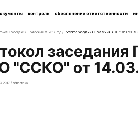
окументы
контроль
обеспечение ответственности
и
токолы заседаний Правления за 2017 год /
Протокол заседания Правления АНП "СРО "ССКО" 
О "ССКО" от 14.03.
3.2017 / обновлено: