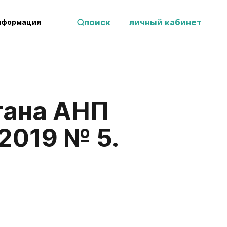
поиск
личный кабинет
нформация
гана АНП
2019 № 5.