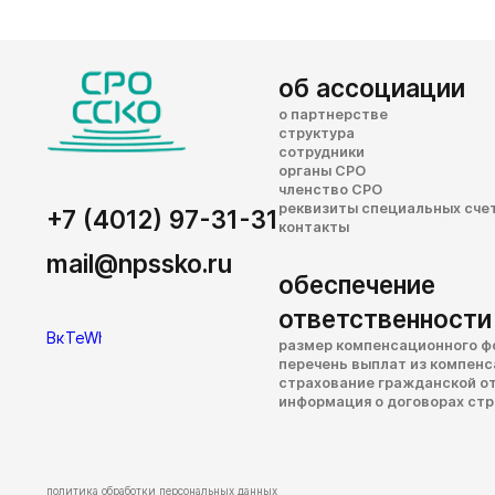
об ассоциации
о партнерстве
структура
сотрудники
органы СРО
членство СРО
реквизиты специальных сче
+7 (4012) 97-31-31
контакты
mail@npssko.ru
обеспечение
ответственности
размер компенсационного ф
перечень выплат из компен
страхование гражданской о
информация о договорах ст
политика обработки персональных данных