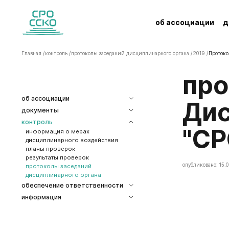
об ассоциации
д
Главная /
контроль /
протоколы заседаний дисциплинарного органа /
2019 /
Протоко
Протокол заседания
об ассоциации
Дис
документы
контроль
"СР
информация о мерах
дисциплинарного воздействия
планы проверок
результаты проверок
опубликовано: 15.0
протоколы заседаний
дисциплинарного органа
обеспечение ответственности
информация