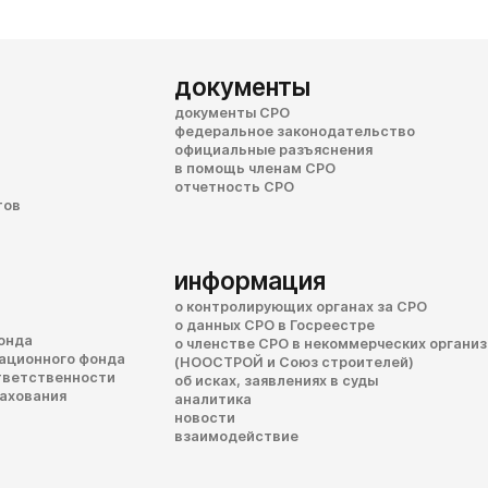
документы
документы СРО
федеральное законодательство
официальные разъяснения
в помощь членам СРО
отчетность СРО
тов
информация
о контролирующих органах за СРО
о данных СРО в Госреестре
онда
о членстве СРО в некоммерческих органи
сационного фонда
(НООСТРОЙ и Союз строителей)
тветственности
об исках, заявлениях в суды
рахования
аналитика
новости
взаимодействие