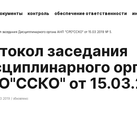
окументы
контроль
обеспечение ответственности
и
л заседания Дисциплинарного органа АНП "СРО"ССКО" от 15.03.2019 № 5.
циплинарного ор
О"ССКО" от 15.03.
3.2019 / обновлено: