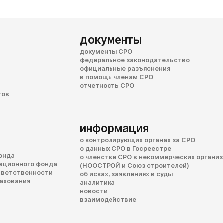
документы
документы СРО
федеральное законодательство
официальные разъяснения
в помощь членам СРО
отчетность СРО
тов
информация
о контролирующих органах за СРО
о данных СРО в Госреестре
онда
о членстве СРО в некоммерческих органи
сационного фонда
(НООСТРОЙ и Союз строителей)
тветственности
об исках, заявлениях в суды
рахования
аналитика
новости
взаимодействие