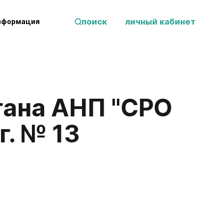
поиск
личный кабинет
нформация
гана АНП "СРО
г. № 13