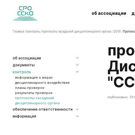
об ассоциации
д
Главная /
контроль /
протоколы заседаний дисциплинарного органа /
2016 /
Протоко
Протокол заседания
об ассоциации
Дис
документы
контроль
"СС
информация о мерах
дисциплинарного воздействия
планы проверок
результаты проверок
опубликовано: 29.
протоколы заседаний
дисциплинарного органа
обеспечение ответственности
информация