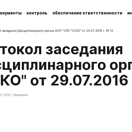
окументы
контроль
обеспечение ответственности
и
л заседания Дисциплинарного органа АНП "СРО "ССКО" от 29.07.2016 г. № 13
циплинарного ор
КО" от 29.07.2016 
07.2016 / обновлено: