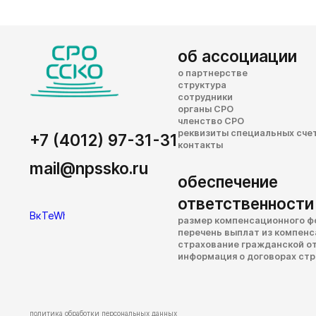
об ассоциации
о партнерстве
структура
сотрудники
органы СРО
членство СРО
реквизиты специальных сче
+7 (4012) 97-31-31
контакты
mail@npssko.ru
обеспечение
ответственности
размер компенсационного ф
перечень выплат из компен
страхование гражданской о
информация о договорах ст
политика обработки персональных данных