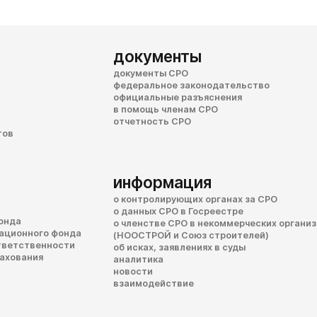
документы
документы СРО
федеральное законодательство
официальные разъяснения
в помощь членам СРО
отчетность СРО
тов
информация
о контролирующих органах за СРО
о данных СРО в Госреестре
онда
о членстве СРО в некоммерческих органи
сационного фонда
(НООСТРОЙ и Союз строителей)
тветственности
об исках, заявлениях в суды
рахования
аналитика
новости
взаимодействие