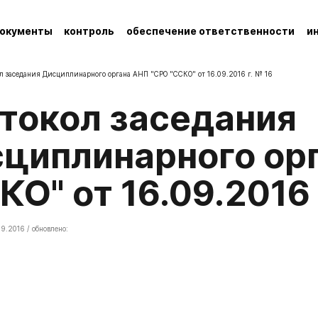
окументы
контроль
обеспечение ответственности
и
л заседания Дисциплинарного органа АНП "СРО "ССКО" от 16.09.2016 г. № 16
циплинарного ор
КО" от 16.09.2016 
9.2016 / обновлено: