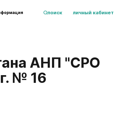
поиск
личный кабинет
нформация
гана АНП "СРО
г. № 16