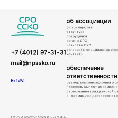
об ассоциации
о партнерстве
структура
сотрудники
органы СРО
членство СРО
реквизиты специальных сче
+7 (4012) 97-31-31
контакты
mail@npssko.ru
обеспечение
ответственности
размер компенсационного ф
перечень выплат из компен
страхование гражданской о
информация о договорах ст
политика обработки персональных данных