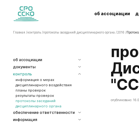
об ассоциации
д
Главная /
контроль /
протоколы заседаний дисциплинарного органа /
2016 /
Протоко
Протокол заседания
об ассоциации
Дис
документы
контроль
"СС
информация о мерах
дисциплинарного воздействия
планы проверок
результаты проверок
опубликовано: 16.0
протоколы заседаний
дисциплинарного органа
обеспечение ответственности
информация