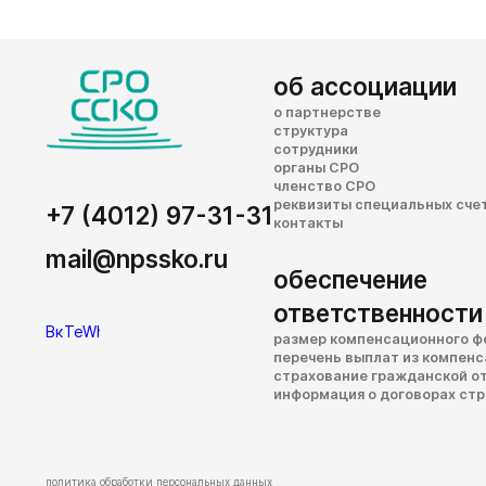
об ассоциации
о партнерстве
структура
сотрудники
органы СРО
членство СРО
реквизиты специальных сче
+7 (4012) 97-31-31
контакты
mail@npssko.ru
обеспечение
ответственности
размер компенсационного ф
перечень выплат из компен
страхование гражданской о
информация о договорах ст
политика обработки персональных данных