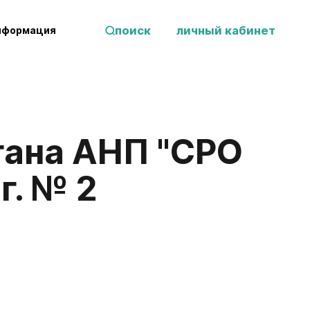
поиск
личный кабинет
нформация
гана АНП "СРО
г. № 2