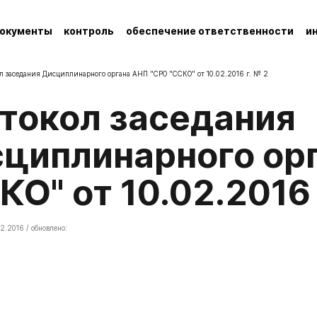
окументы
контроль
обеспечение ответственности
и
л заседания Дисциплинарного органа АНП "СРО "ССКО" от 10.02.2016 г. № 2
циплинарного ор
КО" от 10.02.2016 
2.2016 / обновлено: