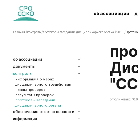
об ассоциации
д
Главная /
контроль /
протоколы заседаний дисциплинарного органа /
2016 /
Протоко
Протокол заседания
об ассоциации
Дис
документы
контроль
"СС
информация о мерах
дисциплинарного воздействия
планы проверок
результаты проверок
опубликовано: 10.0
протоколы заседаний
дисциплинарного органа
обеспечение ответственности
информация