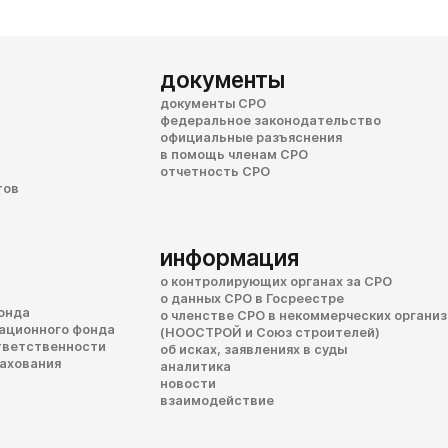
документы
документы СРО
федеральное законодательство
официальные разъяснения
в помощь членам СРО
отчетность СРО
тов
информация
о контролирующих органах за СРО
о данных СРО в Госреестре
онда
о членстве СРО в некоммерческих органи
сационного фонда
(НООСТРОЙ и Союз строителей)
тветственности
об исках, заявлениях в суды
рахования
аналитика
новости
взаимодействие