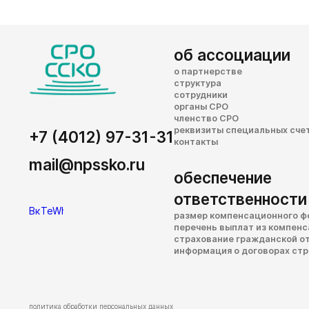
об ассоциации
о партнерстве
структура
сотрудники
органы СРО
членство СРО
реквизиты специальных сче
+7 (4012) 97-31-31
контакты
mail@npssko.ru
обеспечение
ответственности
размер компенсационного ф
перечень выплат из компен
страхование гражданской о
информация о договорах ст
политика обработки персональных данных