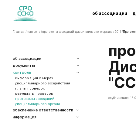
об ассоциации
д
Главная /
контроль /
протоколы заседаний дисциплинарного органа /
2011 /
Протокол
Протокол заседания
об ассоциации
Дис
документы
контроль
"СС
информация о мерах
дисциплинарного воздействия
планы проверок
результаты проверок
опубликовано: 16.0
протоколы заседаний
дисциплинарного органа
обеспечение ответственности
информация