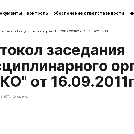
окументы
контроль
обеспечение ответственности
и
 заседания Дисциплинарного органа НП "СРО "ССКО" от 16.09.2011г. № 1
циплинарного ор
КО" от 16.09.2011г
9.2011 / обновлено: