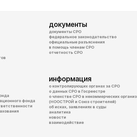
документы
документы СРО
федеральное законодательство
официальные разъяснения
в помощь членам СРО
отчетность СРО
тов
информация
о контролирующих органах за СРО
о данных СРО в Госреестре
онда
о членстве СРО в некоммерческих органи
сационного фонда
(НООСТРОЙ и Союз строителей)
тветственности
об исках, заявлениях в суды
рахования
аналитика
новости
взаимодействие