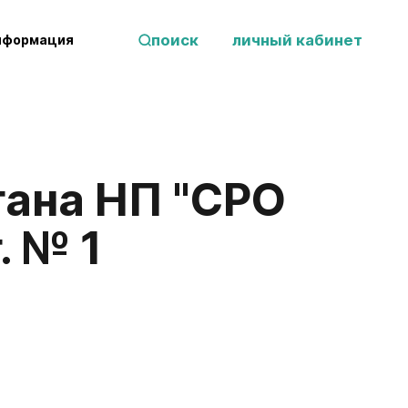
поиск
личный кабинет
нформация
гана НП "СРО
. № 1