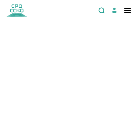
АНП «Саморегулируемая
организация «Строительный
союз Калининградской
области»